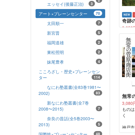
2
エッセイ(後藤正治)
3
アート×ブレーンセンター
70
NEW
奇跡の森
太田順一
7
3,850
新宮晋
5
70 
所から
福岡道雄
2
ー」が
環境破
東松照明
2
な都市
妹尾豊孝
4
「緑に
へと政
こころざし・歴史×ブレーンセン
の背景
ター
114
祖と言
なにわ塾叢書(全83巻1981〜
敬三か
2002)
83
パリ大
無常
太郎、
新なにわ塾叢書(全7巻
3,080
東大教
2008〜2015)
7
ものは
授、S
く
園家の
奈良の昔話(全5巻2003〜
る先駆
2013)
5
神戸市
重なり
隈。
国際性×ブレーンセンター
48