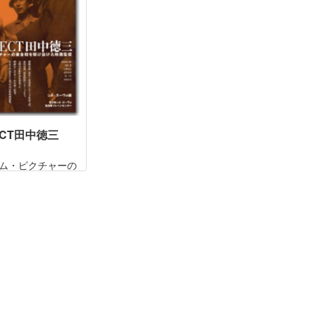
ース承認本。
ECT田中徳三
ム・ピクチャーの
駆け抜けた映画監
太郎「悪名」「座
リーズをはじめ、
「眠狂四郎」シリ
、大映の看板作品
た映画のアルチザ
徳三監督。全五十
ら語った決定版映