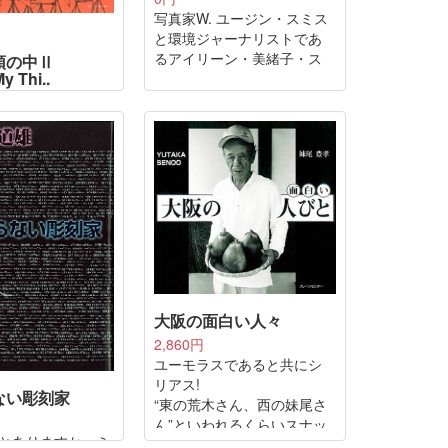
写真家W. ユージン・スミス
と環境ジャーナリストであ
るアイリーン・美緒子・ス
頭の中Ⅱ
y Thi..
ミスの二人が、3年間水俣で
生活をしながら撮影した
『水俣』。
台に、風や水で動
作り続けているア
ト新宮 晋が、次
る元気なメッセー
のエッセンスを手
ッサンと文、写真
、貴重なスケッチ
大阪の面白い人々
2,860円
ユーモラスであると共にシ
リアス!
ない彫刻家
“東の荒木さん、西の妹尾さ
ん”といわれるくらいスナッ
とありますか、ミ
プの名手、妹尾氏。面白い