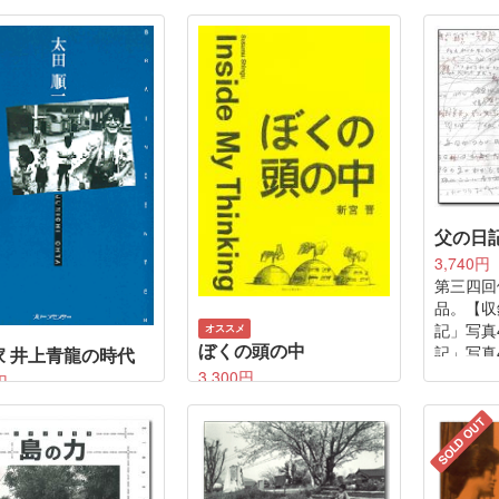
りつづける。
ミズの戯
焼け野原を1月25日か
たとえ一粒であろうとも、
見たこと
日間カメラを下に向け
やさしく、激しく、うつく
たキンタ
しく。
せんか、
ように撮り進められ
31点に、
だしい人間の生死を
つづけてきた
風景が寄り添う。
父の日
3,740円
第三四回
品。【収
記」写真
オススメ
ぼくの頭の中
記」写真
家 井上青龍の時代
3,300円
円
全文和英併記、新宮晋手書
こんなに凄い写真家
き。
SOLD OUT
ことをあなたは、ご
青い星・地球がもっと好き
したか?激動の1960～
になるShinguスケッチブッ
。見る者の心に突き刺
ク。
釜ヶ崎>の衝撃的な写