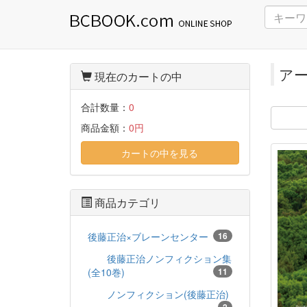
ア
現在のカートの中
合計数量：
0
商品金額：
0円
カートの中を見る
商品カテゴリ
後藤正治×ブレーンセンター
16
後藤正治ノンフィクション集
(全10巻)
11
ノンフィクション(後藤正治)