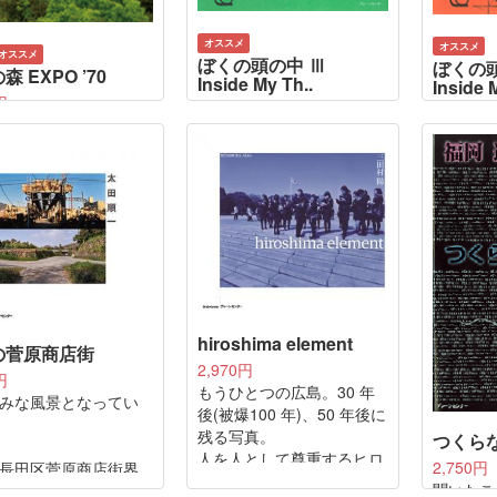
オススメ
オススメ
オススメ
ぼくの頭の中 Ⅲ
ぼくの
 EXPO ’70
Inside My Th..
Inside M
円
4,400円
4,400円
年万博の跡地は交通の要
地球を舞台に、風や水で動
地球を舞
「ビジネスセンタ
く彫刻を作り続けているア
く彫刻を
構想されていたが、
ーティスト新宮 晋が、次
ーティス
壊・大気汚染・急激
世代に贈る元気なメッセー
世代に贈
化への批判に押され
ジ。造形のエッセンスを手
ジ。造形
包まれた文化公園」
描きのデッサンと文、写真
描きのデ
策が急展開した。そ
で綴った、貴重なスケッチ
で綴った
には日本民族学の元
ブック。
ブック。
われる経済人の渋沢
2013年に上梓された「ぼ
ら始まり、芸術家で
くの頭の中」。2023年7月
hiroshima element
学民族学科卒の岡本
の菅原商店街
に開催される『平行人生
文化人類学の泉靖一
2,970円
Parallel lives』新宮 晋+ レ
円
授、梅棹忠夫京大教
もうひとつの広島。30 年
ンゾ・ピアノ展(大阪中之
みな風景となってい
F作家の小松左京、造
後(被爆100 年)、50 年後に
島美術館)にあわせ、続編II
吉村元男へとつなが
残る写真。
つくら
巻・III巻を同時発行。
者たちの共鳴関係が
人を人として尊重するヒロ
2,750円
長田区菅原商店街界
「緑に
シマの町に根づく写真を撮
聞いたこ