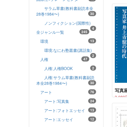
震災の
サラム草書(教科書副読本全
ら丸3
28巻1984〜)
30
て、
おがむ
ノンフィクション(国際性)
た写真
4
全ジャンル一覧
245
おびた
みつめ
環境
13
大和の
環境:なにわ塾叢書(講話集)
2
人権
47
人権:人権BOOK
2
人権:サラム草書(教科書副読
本全28巻1984〜)
30
写真
アート
76
3,080
アート:写真集
24
かつて
がいた
アート:フォトエッセイ
13
存知で
アート:エッセイ
12
70年
さる<