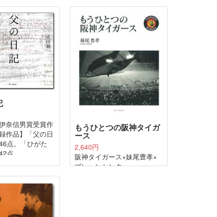
言(たわごと)を。
けれどそれだけではない、
ありますか、腐っ
人生の断片をも見せてくれ
マを。覗いてみま
る「大阪の面白い人び
芸術の深淵を
と」。
記
伊奈信男賞受賞作
もうひとつの阪神タイガ
録作品】「父の日
ース
46点。「ひがた
2,640円
42点。
阪神タイガース×妹尾豊孝×
ブレーンセンター
甲子園球場を支える全ての
人たちに捧げる。直球勝負
の猛虎愛!
『阪神球団』『甲子園球
場』全面協力。阪神タイガ