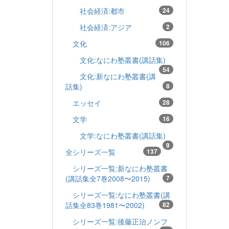
社会経済:都市
24
社会経済:アジア
2
文化
106
文化:なにわ塾叢書(講話集)
54
文化:新なにわ塾叢書(講
話集)
8
エッセイ
28
文学
16
文学:なにわ塾叢書(講話集)
9
全シリーズ一覧
137
シリーズ一覧:新なにわ塾叢書
(講話集全7巻2008〜2015)
7
シリーズ一覧:なにわ塾叢書(講
話集全83巻1981〜2002)
82
シリーズ一覧:後藤正治ノンフ