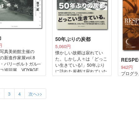
世界に通用する、鋭いオリ
場した井上青龍氏。
ジナリティ、高いクリエイ
説中の人物と化し
ティビリティがどこから生
の孤独な記録者の実
まれてきたのか!どのよう
ります。
にしてつくりあげてきたの
か!!風と水の造形作家・新
力
50年ぶりの炭都
宮晋の発想方法、思考方
円
5,060円
法、イマジネーションを絵
写真美術館主催の
懐かしい故郷は寂れてい
コンテ・写真・設計図・エ
の新進作家展vol.8
た。しかし人々は「どっこ
ッセーで読み解く。新宮の
RESP
・パリ─ポルトガル─
い生きている!」50年ぶり
頭の中を読み解く。
942円
コ巡回展 VOYAGE
に訪れた炭都は寂れていた
この本をヒントに若者よ少
プログラ
mporary Japanese
が、そこには人々の情があ
年よ少女よ!
黄金期を
ography 招待作品を中
り、穏やかな生活があり、
督。勝新
た写真集。
大きな自然があった。
頭市」シ
2
3
4
次へ>>
市川雷蔵
ーズなど
を背負っ
ン・田中
作品を自
画論集。