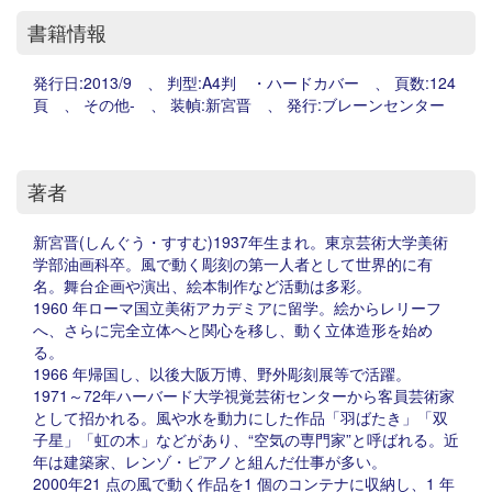
書籍情報
発行日:2013/9 、 判型:A4判 ・ハードカバー 、 頁数:124
頁 、 その他- 、 装幀:新宮晋 、 発行:ブレーンセンター
著者
新宮晋(しんぐう・すすむ)1937年生まれ。東京芸術大学美術
学部油画科卒。風で動く彫刻の第一人者として世界的に有
名。舞台企画や演出、絵本制作など活動は多彩。
1960 年ローマ国立美術アカデミアに留学。絵からレリーフ
へ、さらに完全立体へと関心を移し、動く立体造形を始め
る。
1966 年帰国し、以後大阪万博、野外彫刻展等で活躍。
1971～72年ハーバード大学視覚芸術センターから客員芸術家
として招かれる。風や水を動力にした作品「羽ばたき」「双
子星」「虹の木」などがあり、“空気の専門家”と呼ばれる。近
年は建築家、レンゾ・ピアノと組んだ仕事が多い。
2000年21 点の風で動く作品を1 個のコンテナに収納し、1 年