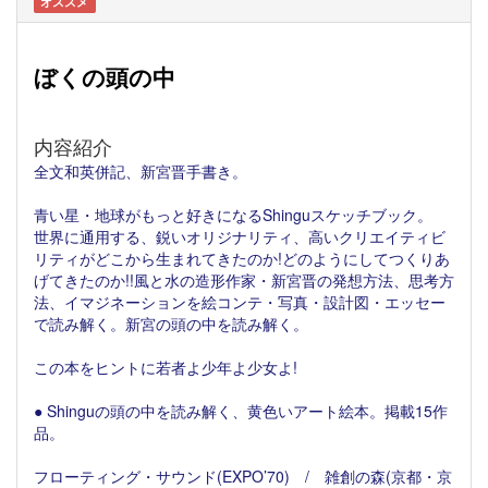
オススメ
ぼくの頭の中
内容紹介
全文和英併記、新宮晋手書き。
青い星・地球がもっと好きになるShinguスケッチブック。
世界に通用する、鋭いオリジナリティ、高いクリエイティビ
リティがどこから生まれてきたのか!どのようにしてつくりあ
げてきたのか!!風と水の造形作家・新宮晋の発想方法、思考方
法、イマジネーションを絵コンテ・写真・設計図・エッセー
で読み解く。新宮の頭の中を読み解く。
この本をヒントに若者よ少年よ少女よ!
● Shinguの頭の中を読み解く、黄色いアート絵本。掲載15作
品。
フローティング・サウンド(EXPO’70) / 雑創の森(京都・京