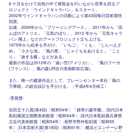
8 ケ月をかけて自然の中で展覧会を行いながら世界を回るプ
ロジェクト「ウインドキャラバン」をスタート。
2002年ウインドキャラバンの活動により第43回毎日芸術賞特
別賞。
以後、2009年から「ブリージングアース」。2011年から「田
んぼのアトリエ」「元気のぼり」。2012 年から「元気キャラ
バン 閖上」などのアートプロジェクト立ち上げる。
1975年から絵本も手がけ、「いちご」「くも」「じんべえざ
め」「小さな池」「風の星」「じゃぐちをあけると」「こと
り」「旅する蝶」などがある。
最新の作品は2012年の「遠い空(アメリカ)」、「風のフーガ
(フランス)」、風の森(JR吉川美南駅前広場)。
また、唯一の建築作品として、ブレーンセンター本社「風の
万華鏡」の総合設計を手がける。〔平成4年4月竣工〕
-受賞歴-
吉田五十八賞(第4回)〔昭和54年〕「雑草の森学園」;現代日本
彫刻展国立国際美術館賞〔昭和54年〕;現代日本彫刻展兵庫県
立近代美術館賞〔昭和54年〕;長野市野外彫刻賞〔昭和55
年〕;日本芸術大賞(第18回)〔昭和61年〕;横浜ビエンナーレ野