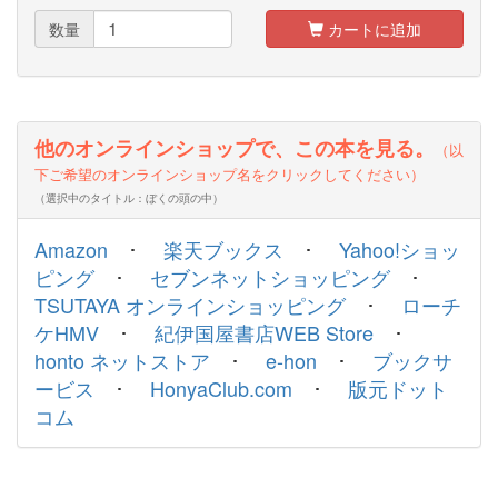
数量
カートに追加
他のオンラインショップで、この本を見る。
（以
下ご希望のオンラインショップ名をクリックしてください）
（選択中のタイトル：ぼくの頭の中）
Amazon
･
楽天ブックス
･
Yahoo!ショッ
ピング
･
セブンネットショッピング
･
TSUTAYA オンラインショッピング
･
ローチ
ケHMV
･
紀伊国屋書店WEB Store
･
honto ネットストア
･
e-hon
･
ブックサ
ービス
･
HonyaClub.com
･
版元ドット
コム