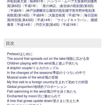
外彫刻展大賞〔昭和61年〕;ヘンリー・ムーア大賞展特別優秀
賞(第6回)〔平成1年〕「星の神話」;倉吉緑の彫刻賞(第3回)
〔平成6年〕;神戸須磨離宮公園現代彫刻展宇部市野外彫刻美
術館賞(第14回)〔平成6年〕;大阪芸術賞〔平成7年〕;毎日芸術
賞(特別賞,第43回)〔平成14年〕「ウインドキャラバン」;紫綬
褒章〔平成14年〕; 円空大賞(第4回)〔平成19年〕
目次
Preface/はじめに
The sound that spreads out on the lake/湖面に広がる音
Children playing with the wind/風と遊ぶ子供たち
A dolphin couple/イルカのカップル
In the changes of the seasons/季節のうつろいの中で
Musical scale of the wind/風の音階
My first visit to a foreign country/生まれて初めての外国
Global proportion/地球的プロポーション
Fish swimming in the wind/風の中を泳ぐ魚たち
Enchanted by moon/月に魅せられて
A tree that grows upside down/逆さまに生えた木