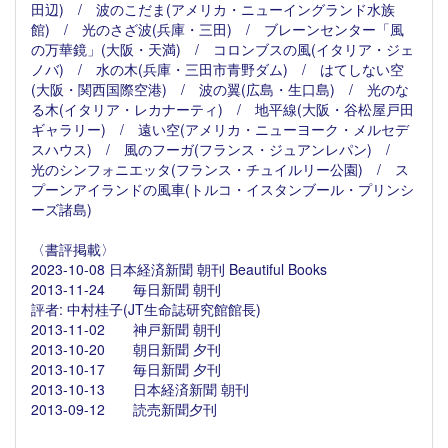
田辺) / 波のこだま(アメリカ・ニューイングランド水族
館) / 光のさざ波(兵庫・三田) / ブレーンセンター「風
の万華鏡」(大阪・天満) / コロンブスの風(イタリア・ジェ
ノバ) / 水の木(兵庫・三田市青野ダム) / はてしない空
(大阪・関西国際空港) / 波の翼(広島・生口島) / 光のな
る木(イタリア・レカナーティ) / 地平線(大阪・谷松屋戸田
ギャラリー) / 遠い空(アメリカ・ニューヨーク・メルセデ
スハウス) / 風のフーガ(フランス・ジュアンレパン) /
光のシンフォニエッタ(フランス・チュイルリー公園) / ス
プーンアイランドの風車(トルコ・イスタンブール・プリンシ
ーズ諸島)
〈書評掲載〉
2023-10-08 日本経済新聞 朝刊 Beautiful Books
2013-11-24 毎日新聞 朝刊
評者: 中村桂子(JT生命誌研究館館長)
2013-11-02 神戸新聞 朝刊
2013-10-20 朝日新聞 夕刊
2013-10-17 毎日新聞 夕刊
2013-10-13 日本経済新聞 朝刊
2013-09-12 読売新聞夕刊