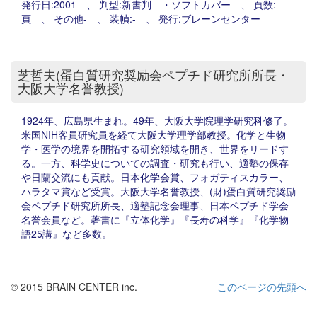
発行日:2001 、 判型:新書判 ・ソフトカバー 、 頁数:-
頁 、 その他- 、 装幀:- 、 発行:ブレーンセンター
芝哲夫(蛋白質研究奨励会ペプチド研究所所長・
大阪大学名誉教授)
1924年、広島県生まれ。49年、大阪大学院理学研究科修了。
米国NIH客員研究員を経て大阪大学理学部教授。化学と生物
学・医学の境界を開拓する研究領域を開き、世界をリードす
る。一方、科学史についての調査・研究も行い、適塾の保存
や日蘭交流にも貢献。日本化学会賞、フォガティスカラー、
ハラタマ賞など受賞。大阪大学名誉教授、(財)蛋白質研究奨励
会ペプチド研究所所長、適塾記念会理事、日本ペプチド学会
名誉会員など。著書に『立体化学』『長寿の科学』『化学物
語25講』など多数。
© 2015 BRAIN CENTER inc.
このページの先頭へ