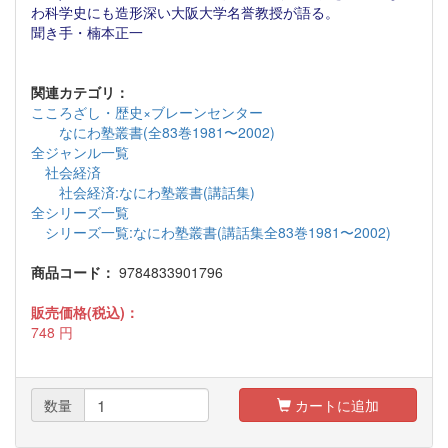
わ科学史にも造形深い大阪大学名誉教授が語る。
聞き手・楠本正一
関連カテゴリ：
こころざし・歴史×ブレーンセンター
なにわ塾叢書(全83巻1981〜2002)
全ジャンル一覧
社会経済
社会経済:なにわ塾叢書(講話集)
全シリーズ一覧
シリーズ一覧:なにわ塾叢書(講話集全83巻1981〜2002)
商品コード：
9784833901796
販売価格(税込)：
748
円
数量
カートに追加