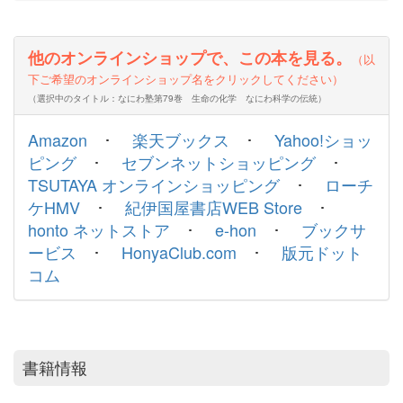
他のオンラインショップで、この本を見る。
（以
下ご希望のオンラインショップ名をクリックしてください）
（選択中のタイトル：なにわ塾第79巻 生命の化学 なにわ科学の伝統）
Amazon
･
楽天ブックス
･
Yahoo!ショッ
ピング
･
セブンネットショッピング
･
TSUTAYA オンラインショッピング
･
ローチ
ケHMV
･
紀伊国屋書店WEB Store
･
honto ネットストア
･
e-hon
･
ブックサ
ービス
･
HonyaClub.com
･
版元ドット
コム
書籍情報