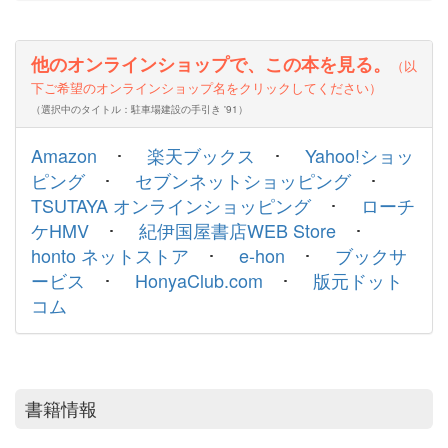
他のオンラインショップで、この本を見る。
（以
下ご希望のオンラインショップ名をクリックしてください）
（選択中のタイトル：駐車場建設の手引き '91）
Amazon
･
楽天ブックス
･
Yahoo!ショッ
ピング
･
セブンネットショッピング
･
TSUTAYA オンラインショッピング
･
ローチ
ケHMV
･
紀伊国屋書店WEB Store
･
honto ネットストア
･
e-hon
･
ブックサ
ービス
･
HonyaClub.com
･
版元ドット
コム
書籍情報