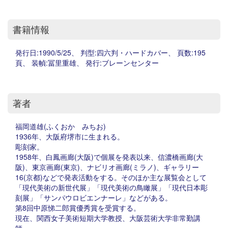
書籍情報
発行日:1990/5/25、 判型:四六判・ハードカバー、 頁数:195
頁、 装幀:冨里重雄、 発行:ブレーンセンター
著者
福岡道雄(ふくおか みちお)
1936年、大阪府堺市に生まれる。
彫刻家。
1958年、白鳳画廊(大阪)で個展を発表以来、信濃橋画廊(大
阪)、東京画廊(東京)、ナビリオ画廊(ミラノ)、ギャラリー
16(京都)などで発表活動をする。そのほか主な展覧会として
「現代美術の新世代展」「現代美術の鳥瞰展」「現代日本彫
刻展」「サンパウロビエンナーレ」などがある。
第8回中原悌二郎賞優秀賞を受賞する。
現在、関西女子美術短期大学教授、大阪芸術大学非常勤講
師。