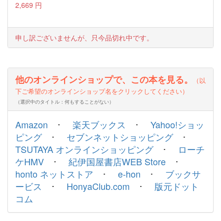
2,669
円
申し訳ございませんが、只今品切れ中です。
他のオンラインショップで、この本を見る。
（以
下ご希望のオンラインショップ名をクリックしてください）
（選択中のタイトル：何もすることがない）
Amazon
･
楽天ブックス
･
Yahoo!ショッ
ピング
･
セブンネットショッピング
･
TSUTAYA オンラインショッピング
･
ローチ
ケHMV
･
紀伊国屋書店WEB Store
･
honto ネットストア
･
e-hon
･
ブックサ
ービス
･
HonyaClub.com
･
版元ドット
コム