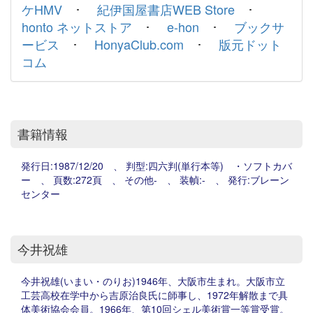
ケHMV
･
紀伊国屋書店WEB Store
･
honto ネットストア
･
e-hon
･
ブックサ
ービス
･
HonyaClub.com
･
版元ドット
コム
書籍情報
発行日:1987/12/20 、 判型:四六判(単行本等) ・ソフトカバ
ー 、 頁数:272頁 、 その他- 、 装幀:- 、 発行:ブレーン
センター
今井祝雄
今井祝雄(いまい・のりお)1946年、大阪市生まれ。大阪市立
工芸高校在学中から吉原治良氏に師事し、1972年解散まで具
体美術協会会員。1966年、第10回シェル美術賞一等賞受賞。