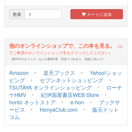
数量
カートに追加
他のオンラインショップで、この本を見る。
（以
下ご希望のオンラインショップ名をクリックしてください）
（選択中のタイトル：なにわ塾第3巻 苦楽つづれおり 紡績と歩んで）
Amazon
･
楽天ブックス
･
Yahoo!ショッ
ピング
･
セブンネットショッピング
･
TSUTAYA オンラインショッピング
･
ローチ
ケHMV
･
紀伊国屋書店WEB Store
･
honto ネットストア
･
e-hon
･
ブックサ
ービス
･
HonyaClub.com
･
版元ドット
コム