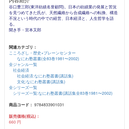
内容紹介
谷口豊三郎(東洋紡績名誉顧問)。日本の紡績業の発展と苦況
を見つめてきた氏が、天然繊維から合成繊維への転換、構造
不況という時代の中での経営、日本経済と、人生哲学を語
る。
聞き手・宮本又郎
関連カテゴリ：
こころざし・歴史×ブレーンセンター
なにわ塾叢書(全83巻1981〜2002)
全ジャンル一覧
社会経済
社会経済:なにわ塾叢書(講話集)
文化:なにわ塾叢書(講話集)
全シリーズ一覧
シリーズ一覧:なにわ塾叢書(講話集全83巻1981〜2002)
商品コード：
9784833901031
販売価格(税込)：
660
円