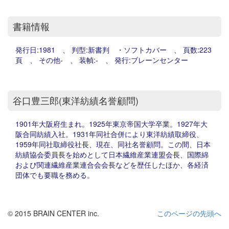
書籍情報
発行日:1981 、 判型:新書判 ・ソフトカバー 、 頁数:223
頁 、 その他- 、 装幀:- 、 発行:ブレーンセンター
谷口豊三郎(東洋紡績名誉顧問)
1901年大阪府生まれ。1925年東京帝国大学卒業。1927年大
阪合同紡績入社。1931年同社合併により東洋紡績取締役、
1959年同社取締役社長、現在、同社名誉顧問。この間、日本
紡績協会委員長を始めとして日本繊維産業連盟会長、国際綿
および関連繊維産業連合会会長などを歴任したほか、各経済
団体でも要職を務める。
© 2015 BRAIN CENTER inc.
このページの先頭へ