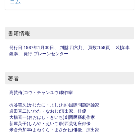
コム
書籍情報
発行日:1987年1月30日、 判型:四六判、 頁数:158頁、 装幀:李
鐘泰、 発行:ブレーンセンター
著者
高賛侑(コウ・チャンユウ)劇作家
梶谷善久(かじたに・よしひさ)国際問題評論家
岩田直二(いわた・なおじ)演出家、俳優
大橋喜一(おおはし・きいち)劇団民藝劇作家
新屋英子(しんや・えいこ)関西芸術座俳優
米倉斉加年(よねくら・まさかね)俳優、演出家