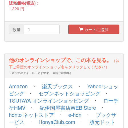
販売価格(税込)：
1,320
円
数量
カートに追加
他のオンラインショップで、この本を見る。
（以
下ご希望のオンラインショップ名をクリックしてください）
（選択中のタイトル：光よ!甦れ 同時代戯曲集）
Amazon
･
楽天ブックス
･
Yahoo!ショッ
ピング
･
セブンネットショッピング
･
TSUTAYA オンラインショッピング
･
ローチ
ケHMV
･
紀伊国屋書店WEB Store
･
honto ネットストア
･
e-hon
･
ブックサ
ービス
･
HonyaClub.com
･
版元ドット