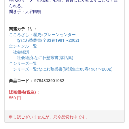
られる。
聞き手・大谷國明
関連カテゴリ：
こころざし・歴史×ブレーンセンター
なにわ塾叢書(全83巻1981〜2002)
全ジャンル一覧
社会経済
社会経済:なにわ塾叢書(講話集)
全シリーズ一覧
シリーズ一覧:なにわ塾叢書(講話集全83巻1981〜2002)
商品コード：
9784833901062
販売価格(税込)：
550
円
申し訳ございませんが、只今品切れ中です。