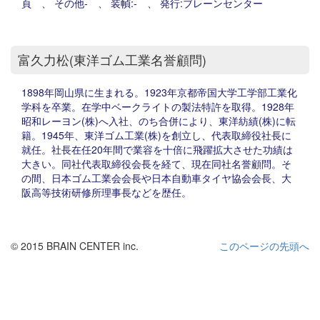
頁 、 その他- 、 装幀:- 、 発行:ブレーンセンター
富久力松(東洋ゴム工業名誉顧問)
1898年岡山県に生まれる。1923年京都帝国大学工学部工業化
学科を卒業。在学中ベークライトの製法特許を取得。1928年
昭和レーヨン(株)へ入社、のち合併により、東洋紡績(株)に転
籍。1945年、東洋ゴム工業(株)を創立し、代表取締役社長に
就任。社長在任20年間で業容を十倍に飛躍拡大させた功績は
大きい。同社代表取締役会長を経て、現在同社名誉顧問。そ
の間、日本ゴム工業会会長や日本自動車タイヤ協会会長、大
阪高等技術研修所理事長などを歴任。
© 2015 BRAIN CENTER inc.
このページの先頭へ