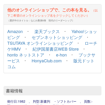
他のオンラインショップで、この本を見る。
（以
下ご希望のオンラインショップ名をクリックしてください）
（選択中のタイトル：なにわ塾第6巻 現代のリーダーシップ）
Amazon
･
楽天ブックス
･
Yahoo!ショッ
ピング
･
セブンネットショッピング
･
TSUTAYA オンラインショッピング
･
ローチ
ケHMV
･
紀伊国屋書店WEB Store
･
honto ネットストア
･
e-hon
･
ブックサ
ービス
･
HonyaClub.com
･
版元ドット
コム
書籍情報
発行日:1982 、 判型:新書判 ・ソフトカバー 、 頁数:-