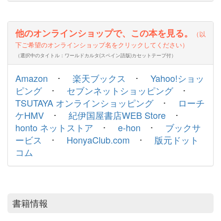
他のオンラインショップで、この本を見る。
（以
下ご希望のオンラインショップ名をクリックしてください）
（選択中のタイトル：ワールドカルタ(スペイン語版)カセットテープ付）
Amazon
･
楽天ブックス
･
Yahoo!ショッ
ピング
･
セブンネットショッピング
･
TSUTAYA オンラインショッピング
･
ローチ
ケHMV
･
紀伊国屋書店WEB Store
･
honto ネットストア
･
e-hon
･
ブックサ
ービス
･
HonyaClub.com
･
版元ドット
コム
書籍情報