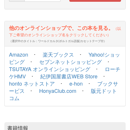
他のオンラインショップで、この本を見る。
（以
下ご希望のオンラインショップ名をクリックしてください）
（選択中のタイトル：ワールドカルタ(ポルトガル語版)カセットテープ付）
Amazon
･
楽天ブックス
･
Yahoo!ショッ
ピング
･
セブンネットショッピング
･
TSUTAYA オンラインショッピング
･
ローチ
ケHMV
･
紀伊国屋書店WEB Store
･
honto ネットストア
･
e-hon
･
ブックサ
ービス
･
HonyaClub.com
･
版元ドット
コム
書籍情報